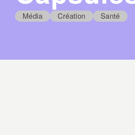
Média
Création
Santé
Trousse éducative de 
design destinée aux 
professeurs d'éducati