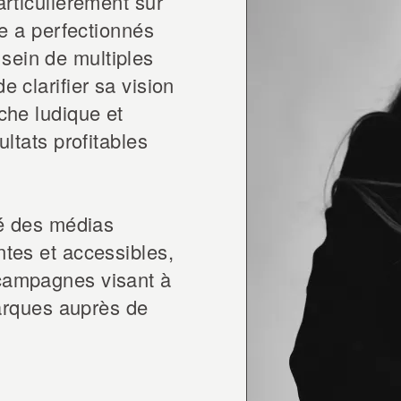
articulièrement sur
Contac
le a perfectionnés
sein de multiples
 clarifier sa vision
che ludique et
ultats profitables
té des médias
ntes et accessibles,
 campagnes visant à
marques auprès de